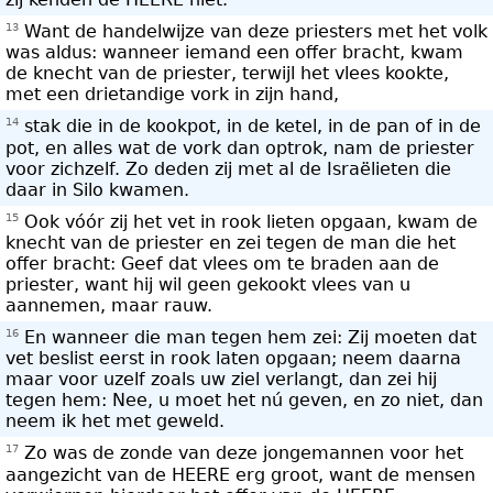
13
Want de handelwijze van deze priesters met het volk
was aldus: wanneer iemand een offer bracht, kwam
de knecht van de priester, terwijl het vlees kookte,
met een drietandige vork in zijn hand,
14
stak die in de kookpot, in de ketel, in de pan of in de
pot, en alles wat de vork dan optrok, nam de priester
voor zichzelf. Zo deden zij met al de Israëlieten die
daar in Silo kwamen.
15
Ook vóór zij het vet in rook lieten opgaan, kwam de
knecht van de priester en zei tegen de man die het
offer bracht: Geef dat vlees om te braden aan de
priester, want hij wil geen gekookt vlees van u
aannemen, maar rauw.
16
En wanneer die man tegen hem zei: Zij moeten dat
vet beslist eerst in rook laten opgaan; neem daarna
maar voor uzelf zoals uw ziel verlangt, dan zei hij
tegen hem: Nee, u moet het nú geven, en zo niet, dan
neem ik het met geweld.
17
Zo was de zonde van deze jongemannen voor het
aangezicht van de HEERE erg groot, want de mensen