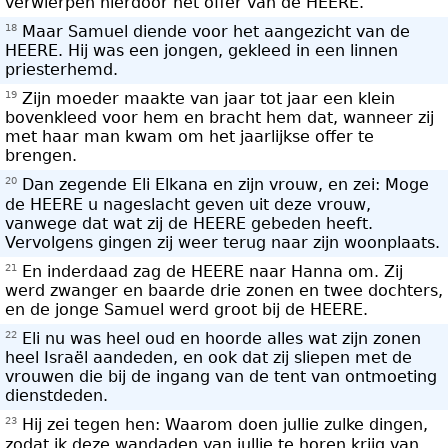
verwierpen hierdoor het offer van de HEERE.
18
Maar Samuel diende voor het aangezicht van de
HEERE. Hij was een jongen, gekleed in een linnen
priesterhemd.
19
Zijn moeder maakte van jaar tot jaar een klein
bovenkleed voor hem en bracht hem dat, wanneer zij
met haar man kwam om het jaarlijkse offer te
brengen.
20
Dan zegende Eli Elkana en zijn vrouw, en zei: Moge
de HEERE u nageslacht geven uit deze vrouw,
vanwege dat wat zij de HEERE gebeden heeft.
Vervolgens gingen zij weer terug naar zijn woonplaats.
21
En inderdaad zag de HEERE naar Hanna om. Zij
werd zwanger en baarde drie zonen en twee dochters,
en de jonge Samuel werd groot bij de HEERE.
22
Eli nu was heel oud en hoorde alles wat zijn zonen
heel Israël aandeden, en ook dat zij sliepen met de
vrouwen die bij de ingang van de tent van ontmoeting
dienstdeden.
23
Hij zei tegen hen: Waarom doen jullie zulke dingen,
zodat ik deze wandaden van jullie te horen krijg van