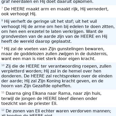
graf neerdalen en Hij doet daaruit opkomen.
7
De HEERE maakt arm en maakt rijk, Hij vernedert,
ook verhoogt Hij.
8
Hij verheft de geringe uit het stof; uit het vuil
verhoogt Hij de arme om hen bij edelen te doen zitten,
om hen een erezetel te laten verkrijgen. Want de
grondvesten van de aarde zijn van de HEERE en Hij
heeft de wereld daarop geplaatst.
9
Hij zal de voeten van Zijn gunstelingen bewaren,
maar de goddelozen zullen zwijgen in de duisternis,
want een man is niet sterk door eigen kracht.
10
Zij die de HEERE ter verantwoording roepen, zullen
verpletterd worden; Hij zal in de hemel over hen
donderen. De HEERE zal rechtspreken over de einden
der aarde; Hij zal Zijn Koning kracht geven, en de
hoorn van Zijn Gezalfde opheffen.
11
Daarna ging Elkana naar Rama, naar zijn huis,
terwijl de jongen de HEERE bleef dienen onder
toezicht van de priester Eli.
12
De zonen van Eli echter waren verdorven mannen;
zij kenden de HEERE niet.