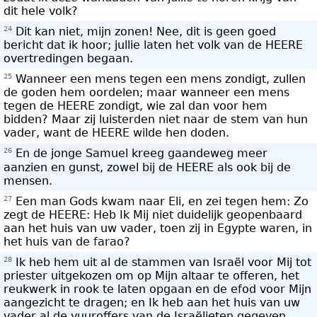
dit hele volk?
24
Dit kan niet, mijn zonen! Nee, dit is geen goed
bericht dat ik hoor; jullie laten het volk van de HEERE
overtredingen begaan.
25
Wanneer een mens tegen een mens zondigt, zullen
de goden hem oordelen; maar wanneer een mens
tegen de HEERE zondigt, wie zal dan voor hem
bidden? Maar zij luisterden niet naar de stem van hun
vader, want de HEERE wilde hen doden.
26
En de jonge Samuel kreeg gaandeweg meer
aanzien en gunst, zowel bij de HEERE als ook bij de
mensen.
27
Een man Gods kwam naar Eli, en zei tegen hem: Zo
zegt de HEERE: Heb Ik Mij niet duidelijk geopenbaard
aan het huis van uw vader, toen zij in Egypte waren, in
het huis van de farao?
28
Ik heb hem uit al de stammen van Israël voor Mij tot
priester uitgekozen om op Mijn altaar te offeren, het
reukwerk in rook te laten opgaan en de efod voor Mijn
aangezicht te dragen; en Ik heb aan het huis van uw
vader al de vuuroffers van de Israëlieten gegeven.