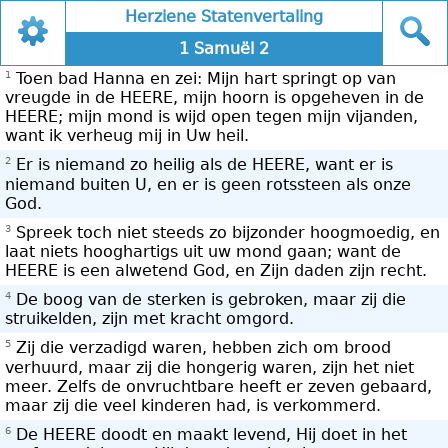
Herziene Statenvertaling
1 Samuël 2
1
Toen bad Hanna en zei: Mijn hart springt op van
vreugde in de HEERE, mijn hoorn is opgeheven in de
HEERE; mijn mond is wijd open tegen mijn vijanden,
want ik verheug mij in Uw heil.
2
Er is niemand zo heilig als de HEERE, want er is
niemand buiten U, en er is geen rotssteen als onze
God.
3
Spreek toch niet steeds zo bijzonder hoogmoedig, en
laat niets hooghartigs uit uw mond gaan; want de
HEERE is een alwetend God, en Zijn daden zijn recht.
4
De boog van de sterken is gebroken, maar zij die
struikelden, zijn met kracht omgord.
5
Zij die verzadigd waren, hebben zich om brood
verhuurd, maar zij die hongerig waren, zijn het niet
meer. Zelfs de onvruchtbare heeft er zeven gebaard,
maar zij die veel kinderen had, is verkommerd.
6
De HEERE doodt en maakt levend, Hij doet in het