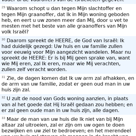
29
Waarom schopt u dan tegen Mijn slachtoffer en
tegen Mijn graanoffer, dat Ik in Mijn woning geboden
heb, en eert u uw zonen meer dan Mij, door u vet te
mesten met het beste van alle graanoffers van Mijn
volk Israël?
30
Daarom spreekt de HEERE, de God van Israël: Ik
had duidelijk gezegd: Uw huis en uw familie zullen
voor eeuwig voor Mijn aangezicht wandelen. Maar nu
spreekt de HEERE: Er is bij Mij geen sprake van, want
wie Mij eren, zal Ik eren, maar wie Mij verachten,
zullen zelf veracht worden.
31
Zie, de dagen komen dat Ik uw arm zal afhakken, en
de arm van uw familie, zodat er geen oud man in uw
huis zijn zal.
32
U zult de nood van Gods woning aanzien, in plaats
van al het goede dat Hij Israël gedaan zou hebben; en
er zal geen oude man in uw huis zijn, alle dagen.
33
Maar de man van uw huis die Ik niet van bij Mijn
altaar zal uitroeien, zal er zijn om uw ogen te doen
bezwijken en uw ziel te bedroeven; en het merendeel