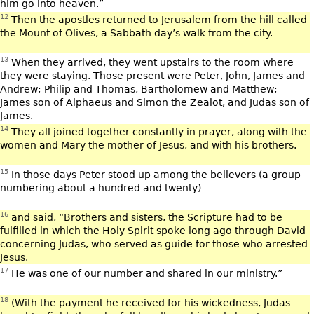
him go into heaven.”
12
Then the apostles returned to Jerusalem from the hill called
the Mount of Olives, a Sabbath day’s walk from the city.
13
When they arrived, they went upstairs to the room where
they were staying. Those present were Peter, John, James and
Andrew; Philip and Thomas, Bartholomew and Matthew;
James son of Alphaeus and Simon the Zealot, and Judas son of
James.
14
They all joined together constantly in prayer, along with the
women and Mary the mother of Jesus, and with his brothers.
15
In those days Peter stood up among the believers (a group
numbering about a hundred and twenty)
16
and said, “Brothers and sisters, the Scripture had to be
fulfilled in which the Holy Spirit spoke long ago through David
concerning Judas, who served as guide for those who arrested
Jesus.
17
He was one of our number and shared in our ministry.”
18
(With the payment he received for his wickedness, Judas