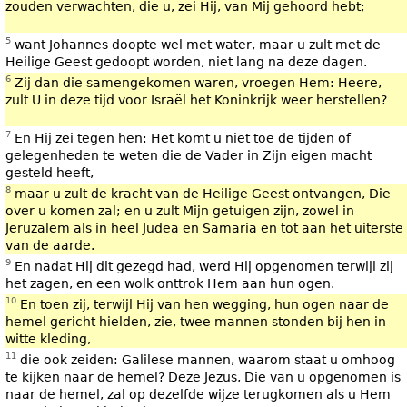
zouden verwachten, die u, zei Hij, van Mij gehoord hebt;
5
want Johannes doopte wel met water, maar u zult met de
Heilige Geest gedoopt worden, niet lang na deze dagen.
6
Zij dan die samengekomen waren, vroegen Hem: Heere,
zult U in deze tijd voor Israël het Koninkrijk weer herstellen?
7
En Hij zei tegen hen: Het komt u niet toe de tijden of
gelegenheden te weten die de Vader in Zijn eigen macht
gesteld heeft,
8
maar u zult de kracht van de Heilige Geest ontvangen, Die
over u komen zal; en u zult Mijn getuigen zijn, zowel in
Jeruzalem als in heel Judea en Samaria en tot aan het uiterste
van de aarde.
9
En nadat Hij dit gezegd had, werd Hij opgenomen terwijl zij
het zagen, en een wolk onttrok Hem aan hun ogen.
10
En toen zij, terwijl Hij van hen wegging, hun ogen naar de
hemel gericht hielden, zie, twee mannen stonden bij hen in
witte kleding,
11
die ook zeiden: Galilese mannen, waarom staat u omhoog
te kijken naar de hemel? Deze Jezus, Die van u opgenomen is
naar de hemel, zal op dezelfde wijze terugkomen als u Hem