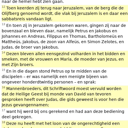
naar de hemel hebt zien gaan.
12
Toen keerden zij terug naar Jeruzalem, van de berg die de
Olijfberg genoemd wordt, die vlak bij Jeruzalem is en daar een
sabbatsreis vandaan ligt.
13
En toen zij in Jeruzalem gekomen waren, gingen zij naar de
bovenzaal en bleven daar, namelijk Petrus en Jakobus en
Johannes en Andreas, Filippus en Thomas, Bartholomeüs en
Mattheüs, Jakobus, de zoon van Alfeüs, en Simon Zelotes, en
Judas, de broer van Jakobus.
14
Dezen bleven allen eensgezind volharden in het bidden en
smeken, met de vrouwen en Maria, de moeder van Jezus, en
met Zijn broers.
15
En in die dagen stond Petrus op te midden van de
discipelen – er was namelijk een menigte bijeen van
ongeveer honderdtwintig personen – en sprak:
16
Mannenbroeders, dit Schriftwoord moest vervuld worden
dat de Heilige Geest bij monde van David van tevoren
gesproken heeft over Judas, die gids geweest is voor hen die
Jezus gevangennamen;
17
want hij werd bij ons gerekend en had aan deze bediening
deel gekregen.
18
Deze nu heeft met het loon van de ongerechtigheid een