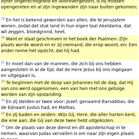
zijner ongerechtigheid en voorovergestort, is hij midden
opengereten en al zijn ingewanden zijn naar buiten gekomen;
19
En het is bekend geworden aan allen, die te Jeruzalem
wonen, zodat dat stuk land in hun eigen taal Akeldama, dat
wil zeggen, bloedgrond, heet.
20
Want er staat geschreven in het boek der Psalmen: Zijn
plaats worde woest en er zij niemand, die erop woont, en: Een
ander neme het opzicht, dat hij had.
21
Er moet dan van de mannen, die zich bij ons hebben
aangesloten in al de tijd, dat de Here Jezus bij ons ingegaan
en uitgegaan is,
22
Te beginnen met de doop van Johannes tot de dag, dat Hij
van ons werd opgenomen, een van hen met ons getuige
worden van zijn opstanding.
23
En zij stelden er twee voor: Jozef, genaamd Barsabbas, die
de bijnaam Justus had, en Mattias.
24
En zij baden en zeiden: Wijs Gij, Here, die aller harten kent,
die ene aan, die Gij van deze twee hebt uitgekozen,
25
Om de plaats van deze dienst en dit apostelschap in te
nemen, waarvan Judas vervallen is om naar zijn eigen plaats