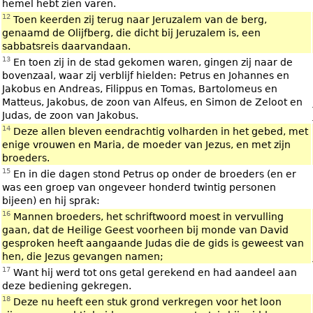
hemel hebt zien varen.
12
Toen keerden zij terug naar Jeruzalem van de berg,
genaamd de Olijfberg, die dicht bij Jeruzalem is, een
sabbatsreis daarvandaan.
13
En toen zij in de stad gekomen waren, gingen zij naar de
bovenzaal, waar zij verblijf hielden: Petrus en Johannes en
Jakobus en Andreas, Filippus en Tomas, Bartolomeus en
Matteus, Jakobus, de zoon van Alfeus, en Simon de Zeloot en
Judas, de zoon van Jakobus.
14
Deze allen bleven eendrachtig volharden in het gebed, met
enige vrouwen en Maria, de moeder van Jezus, en met zijn
broeders.
15
En in die dagen stond Petrus op onder de broeders (en er
was een groep van ongeveer honderd twintig personen
bijeen) en hij sprak:
16
Mannen broeders, het schriftwoord moest in vervulling
gaan, dat de Heilige Geest voorheen bij monde van David
gesproken heeft aangaande Judas die de gids is geweest van
hen, die Jezus gevangen namen;
17
Want hij werd tot ons getal gerekend en had aandeel aan
deze bediening gekregen.
18
Deze nu heeft een stuk grond verkregen voor het loon