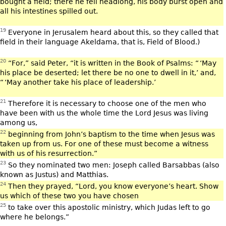
bought a field; there he fell headlong, his body burst open and
all his intestines spilled out.
19
Everyone in Jerusalem heard about this, so they called that
field in their language Akeldama, that is, Field of Blood.)
20
“For,” said Peter, “it is written in the Book of Psalms: “ ‘May
his place be deserted; let there be no one to dwell in it,’ and,
“ ‘May another take his place of leadership.’
21
Therefore it is necessary to choose one of the men who
have been with us the whole time the Lord Jesus was living
among us,
22
beginning from John’s baptism to the time when Jesus was
taken up from us. For one of these must become a witness
with us of his resurrection.”
23
So they nominated two men: Joseph called Barsabbas (also
known as Justus) and Matthias.
24
Then they prayed, “Lord, you know everyone’s heart. Show
us which of these two you have chosen
25
to take over this apostolic ministry, which Judas left to go
where he belongs.”