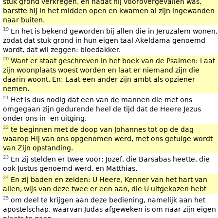
stuk grond verkregen, en nadat hij voorovergevallen was,
barstte hij in het midden open en kwamen al zijn ingewanden
naar buiten.
19
En het is bekend geworden bij allen die in Jeruzalem wonen,
zodat dat stuk grond in hun eigen taal Akeldama genoemd
wordt, dat wil zeggen: bloedakker.
20
Want er staat geschreven in het boek van de Psalmen: Laat
zijn woonplaats woest worden en laat er niemand zijn die
daarin woont. En: Laat een ander zijn ambt als opziener
nemen.
21
Het is dus nodig dat een van de mannen die met ons
omgegaan zijn gedurende heel de tijd dat de Heere Jezus
onder ons in- en uitging,
22
te beginnen met de doop van Johannes tot op de dag
waarop Hij van ons opgenomen werd, met ons getuige wordt
van Zijn opstanding.
23
En zij stelden er twee voor: Jozef, die Barsabas heette, die
ook Justus genoemd werd, en Matthias.
24
En zij baden en zeiden: U Heere, Kenner van het hart van
allen, wijs van deze twee er een aan, die U uitgekozen hebt
25
om deel te krijgen aan deze bediening, namelijk aan het
apostelschap, waarvan Judas afgeweken is om naar zijn eigen