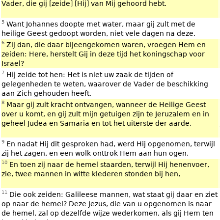
Vader, die gij [zeide] [Hij] van Mij gehoord hebt.
5
Want Johannes doopte met water, maar gij zult met de
heilige Geest gedoopt worden, niet vele dagen na deze.
6
Zij dan, die daar bijeengekomen waren, vroegen Hem en
zeiden: Here, herstelt Gij in deze tijd het koningschap voor
Israel?
7
Hij zeide tot hen: Het is niet uw zaak de tijden of
gelegenheden te weten, waarover de Vader de beschikking
aan Zich gehouden heeft,
8
Maar gij zult kracht ontvangen, wanneer de Heilige Geest
over u komt, en gij zult mijn getuigen zijn te Jeruzalem en in
geheel Judea en Samaria en tot het uiterste der aarde.
9
En nadat Hij dit gesproken had, werd Hij opgenomen, terwijl
zij het zagen, en een wolk onttrok Hem aan hun ogen.
10
En toen zij naar de hemel staarden, terwijl Hij henenvoer,
zie, twee mannen in witte klederen stonden bij hen,
11
Die ook zeiden: Galileese mannen, wat staat gij daar en ziet
op naar de hemel? Deze Jezus, die van u opgenomen is naar
de hemel, zal op dezelfde wijze wederkomen, als gij Hem ten