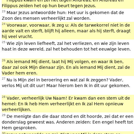
Filippus kwam en zei het tegen Andreas, en Andreas en
Filippus zeiden het op hun beurt tegen Jezus.
23
Maar Jezus antwoordde hun: Het uur is gekomen dat de
Zoon des mensen verheerlijkt zal worden.
24
Voorwaar, voorwaar, Ik zeg u: Als de tarwekorrel niet in de
aarde valt en sterft, blijft hij alleen, maar als hij sterft, draagt
hij veel vrucht.
25
Wie zijn leven liefheeft, zal het verliezen, en wie zijn leven
haat in deze wereld, zal het behouden tot het eeuwige leven.
26
Als iemand Mij dient, laat hij Mij volgen, en waar Ik ben,
daar zal ook Mijn dienaar zijn. En als iemand Mij dient, zal de
Vader hem eren.
27
Nu is Mijn ziel in beroering en wat zal Ik zeggen? Vader,
verlos Mij uit dit uur! Maar hierom ben Ik in dit uur gekomen.
28
Vader, verheerlijk Uw Naam! Er kwam dan een stem uit de
hemel: En Ik heb Hem verheerlijkt en Ik zal Hem opnieuw
verheerlijken.
29
De menigte dan die daar stond en dit hoorde, zei dat er een
donderslag geweest was. Anderen zeiden: Een engel heeft tot
Hem gesproken.
30