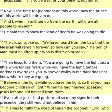
Jesus said, “This voice was for your benefit, not mine.
31
Now is the time for judgment on this world; now the prince
of this world will be driven out.
32
And I, when I am lifted up from the earth, will draw all
people to myself.”
33
He said this to show the kind of death he was going to die.
34
The crowd spoke up, “We have heard from the Law that the
Messiah will remain forever, so how can you say, ‘The Son of
Man must be lifted up’? Who is this ‘Son of Man’?”
35
Then Jesus told them, “You are going to have the light just a
little while longer. Walk while you have the light, before
darkness overtakes you. Whoever walks in the dark does not
know where they are going.
36
Believe in the light while you have the light, so that you may
become children of light.” When he had finished speaking,
Jesus left and hid himself from them.
37
Even after Jesus had performed so many signs in their
presence, they still would not believe in him.
38
This was to fulfill the word of Isaiah the prophet: “Lord, who