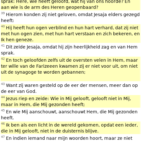
sprak: Here, wie heeft geloofd, wat hij van ons hoorde? En
aan wie is de arm des Heren geopenbaard?
39
Hierom konden zij niet geloven, omdat Jesaja elders gezegd
heeft:
40
Hij heeft hun ogen verblind en hun hart verhard, dat zij niet
met hun ogen zien, met hun hart verstaan en zich bekeren, en
Ik hen geneze.
41
Dit zeide Jesaja, omdat hij zijn heerlijkheid zag en van Hem
sprak.
42
En toch geloofden zelfs uit de oversten velen in Hem, maar
ter wille van de Farizeeen kwamen zij er niet voor uit, om niet
uit de synagoge te worden gebannen;
43
Want zij waren gesteld op de eer der mensen, meer dan op
de eer van God.
44
Jezus riep en zeide: Wie in Mij gelooft, gelooft niet in Mij,
maar in Hem, die Mij gezonden heeft;
45
En wie Mij aanschouwt, aanschouwt Hem, die Mij gezonden
heeft.
46
Ik ben als een licht in de wereld gekomen, opdat een ieder,
die in Mij gelooft, niet in de duisternis blijve.
47
En indien iemand naar mijn woorden hoort, maar ze niet