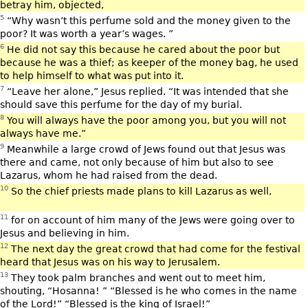
betray him, objected,
5
“Why wasn’t this perfume sold and the money given to the
poor? It was worth a year’s wages. ”
6
He did not say this because he cared about the poor but
because he was a thief; as keeper of the money bag, he used
to help himself to what was put into it.
7
“Leave her alone,” Jesus replied. “It was intended that she
should save this perfume for the day of my burial.
8
You will always have the poor among you, but you will not
always have me.”
9
Meanwhile a large crowd of Jews found out that Jesus was
there and came, not only because of him but also to see
Lazarus, whom he had raised from the dead.
10
So the chief priests made plans to kill Lazarus as well,
11
for on account of him many of the Jews were going over to
Jesus and believing in him.
12
The next day the great crowd that had come for the festival
heard that Jesus was on his way to Jerusalem.
13
They took palm branches and went out to meet him,
shouting, “Hosanna! ” “Blessed is he who comes in the name
of the Lord!” “Blessed is the king of Israel!”