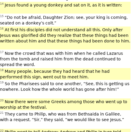
14
Jesus found a young donkey and sat on it, as it is written:
15
“Do not be afraid, Daughter Zion; see, your king is coming,
seated on a donkey’s colt.”
16
At first his disciples did not understand all this. Only after
Jesus was glorified did they realize that these things had been
written about him and that these things had been done to him.
17
Now the crowd that was with him when he called Lazarus
from the tomb and raised him from the dead continued to
spread the word.
18
Many people, because they had heard that he had
performed this sign, went out to meet him.
19
So the Pharisees said to one another, “See, this is getting us
nowhere. Look how the whole world has gone after him!”
20
Now there were some Greeks among those who went up to
worship at the festival.
21
They came to Philip, who was from Bethsaida in Galilee,
with a request. “Sir,” they said, “we would like to see Jesus.”
22