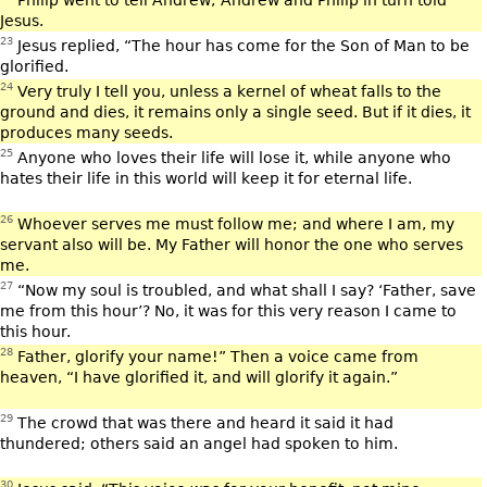
Philip went to tell Andrew; Andrew and Philip in turn told
Jesus.
23
Jesus replied, “The hour has come for the Son of Man to be
glorified.
24
Very truly I tell you, unless a kernel of wheat falls to the
ground and dies, it remains only a single seed. But if it dies, it
produces many seeds.
25
Anyone who loves their life will lose it, while anyone who
hates their life in this world will keep it for eternal life.
26
Whoever serves me must follow me; and where I am, my
servant also will be. My Father will honor the one who serves
me.
27
“Now my soul is troubled, and what shall I say? ‘Father, save
me from this hour’? No, it was for this very reason I came to
this hour.
28
Father, glorify your name!” Then a voice came from
heaven, “I have glorified it, and will glorify it again.”
29
The crowd that was there and heard it said it had
thundered; others said an angel had spoken to him.
30