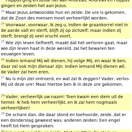
Filippus ging en zeide het aan Andreas; Andreas en Filippus
gingen en zeiden het aan Jezus.
23
Maar Jezus antwoordde hun en zeide: De ure is gekomen,
dat de Zoon des mensen moet verheerlijkt worden.
24
Voorwaar, voorwaar, Ik zeg u, indien de graankorrel niet in
de aarde valt en sterft, blijft zij op zichzelf; maar indien zij
sterft, brengt zij veel vrucht voort.
25
Wie zijn leven liefheeft, maakt dat het verloren gaat, maar
wie zijn leven haat in deze wereld, zal het bewaren ten
eeuwigen leven.
26
Indien iemand Mij wil dienen, hij volge Mij, en waar Ik ben,
daar zal ook mijn dienaar zijn. Indien iemand Mij dienen wil,
de Vader zal hem eren.
27
Nu is mijn ziel ontroerd, en wat zal Ik zeggen? Vader, verlos
Mij uit deze ure! Maar hiertoe ben Ik in deze ure gekomen.
28
Vader, verheerlijk uw naam! Toen kwam een stem uit de
hemel: Ik heb hem verheerlijkt, en Ik zal hem nogmaals
verheerlijken!
29
De schare dan, die daar stond en toehoorde, zeide, dat er
een donderslag geweest was; anderen zeiden: Een engel
heeft tot Hem gesproken.
30