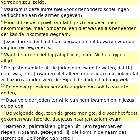
verraden zou, zeide:
5
Waarom is deze mirre niet voor driehonderd schellingen
verkocht en aan de armen gegeven?
6
Maar dit zeide hij niet, omdat hij zich om de armen
bekommerde, maar omdat hij een dief was en als beheerder
der kas de inkomsten wegnam.
7
Jezus dan zeide: Laat haar begaan en het bewaren voor de
dag mijner begrafenis;
8
Want de armen hebt gij altijd bij u, maar Mij hebt gij niet
altijd.
9
De grote menigte uit de Joden dan kwam te weten, dat Hij
daar was, en zij kwamen niet alleen om Jezus, maar ook opdat
zij Lazarus zouden zien, die Hij uit de doden had opgewekt.
10
En de overpriesters beraadslaagden om ook Lazarus te
doden,
11
Daar vele der Joden ter wille van hem kwamen en in Jezus
geloofden.
12
De volgende dag, toen de grote menigte, die voor het feest
gekomen was, hoorde, dat Jezus naar Jeruzalem kwam,
13
Namen zij palmtakken, gingen uit Hem tegemoet, en
riepen: Hosanna, gezegend Hij, die komt in de naam des
Heren! en: De koning van Israel!