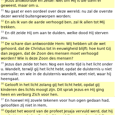
Jezus antwoordde en zeide: Niet om Mij is die stem er
geweest, maar om u.
31
Nu gaat er een oordeel over deze wereld; nu zal de overste
dezer wereld buitengeworpen worden;
32
En als Ik van de aarde verhoogd ben, zal Ik allen tot Mij
trekken.
33
En dit zeide Hij om aan te duiden, welke dood Hij sterven
zou.
34
De schare dan antwoordde Hem: Wij hebben uit de wet
gehoord, dat de Christus tot in eeuwigheid blijft; hoe kunt Gij
dan zeggen, dat de Zoon des mensen moet verhoogd
worden? Wie is deze Zoon des mensen?
35
Jezus dan zeide tot hen: Nog een korte tijd is het licht onder
u. Wandelt, terwijl gij het licht hebt, opdat de duisternis u niet
overvalle; en wie in de duisternis wandelt, weet niet, waar hij
heengaat.
36
Gelooft in het licht zolang gij het licht hebt, opdat gij
kinderen des lichts moogt zijn. Dit sprak Jezus en Hij ging
heen en verborg Zich voor hen.
37
En hoewel Hij zovele tekenen voor hun ogen gedaan had,
geloofden zij niet in Hem,
38
Opdat het woord van de profeet Jesaja vervuld werd, dat hij