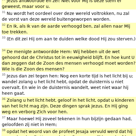
Jezus antwoordde en zei: Niet voor Mij is deze stem er
geweest, maar voor u.
31
Nu wordt het oordeel over deze wereld voltrokken, nu zal
de vorst van deze wereld buitengeworpen worden.
32
En Ik, als Ik van de aarde verhoogd ben, zal allen naar Mij
toe trekken.
33
(En dit zei Hij om aan te duiden welke dood Hij zou sterven.)
34
De menigte antwoordde Hem: Wij hebben uit de wet
gehoord dat de Christus tot in eeuwigheid blijft. En hoe kunt U
dan zeggen dat de Zoon des mensen verhoogd moet worden?
Wie is die Zoon des mensen?
35
Jezus dan zei tegen hen: Nog een korte tijd is het licht bij u;
wandel zolang u het licht hebt, opdat de duisternis u niet
overvalt. En wie in de duisternis wandelt, weet niet waar hij
heen gaat.
36
Zolang u het licht hebt, geloof in het licht, opdat u kinderen
van het licht mag zijn. Deze dingen sprak Jezus. En Hij ging
weg en verborg Zich voor hen.
37
Maar hoewel Hij zoveel tekenen in hun bijzijn gedaan had,
geloofden zij niet in Hem;
38
opdat het woord van de profeet Jesaja vervuld werd dat hij