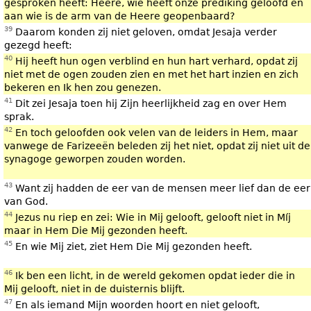
gesproken heeft: Heere, wie heeft onze prediking geloofd en
aan wie is de arm van de Heere geopenbaard?
39
Daarom konden zij niet geloven, omdat Jesaja verder
gezegd heeft:
40
Hij heeft hun ogen verblind en hun hart verhard, opdat zij
niet met de ogen zouden zien en met het hart inzien en zich
bekeren en Ik hen zou genezen.
41
Dit zei Jesaja toen hij Zijn heerlijkheid zag en over Hem
sprak.
42
En toch geloofden ook velen van de leiders in Hem, maar
vanwege de Farizeeën beleden zij het niet, opdat zij niet uit de
synagoge geworpen zouden worden.
43
Want zij hadden de eer van de mensen meer lief dan de eer
van God.
44
Jezus nu riep en zei: Wie in Mij gelooft, gelooft niet in Míj
maar in Hem Die Mij gezonden heeft.
45
En wie Mij ziet, ziet Hem Die Mij gezonden heeft.
46
Ik ben een licht, in de wereld gekomen opdat ieder die in
Mij gelooft, niet in de duisternis blijft.
47
En als iemand Mijn woorden hoort en niet gelooft,