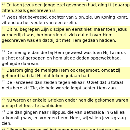
14
En toen Jezus een jonge ezel gevonden had, ging Hij daarop
zitten, zoals geschreven is:
15
Wees niet bevreesd, dochter van Sion, zie, uw Koning komt,
zittend op het veulen van een ezelin.
16
Dit nu begrepen Zijn discipelen eerst niet, maar toen Jezus
verheerlijkt was, herinnerden zij zich dat dit over Hem
geschreven was en dat zij dit met Hem gedaan hadden.
17
De menigte dan die bij Hem geweest was toen Hij Lazarus
uit het graf geroepen en hem uit de doden opgewekt had,
getuigde daarvan.
18
Daarom ging de menigte Hem ook tegemoet, omdat zij
gehoord had dat Hij dat teken gedaan had.
19
De Farizeeën dan zeiden tegen elkaar: U ziet dat u totaal
niets bereikt! Zie, de hele wereld loopt achter Hem aan.
20
Nu waren er enkele Grieken onder hen die gekomen waren
om op het feest te aanbidden.
21
Die dan gingen naar Filippus, die van Bethsaïda in Galilea
afkomstig was, en vroegen hem: Heer, wij willen Jezus graag
zien.
22