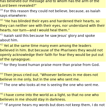
has believed our message and to whom has the arm of the
Lord been revealed?”
39
For this reason they could not believe, because, as Isaiah
says elsewhere:
40
“He has blinded their eyes and hardened their hearts, so
they can neither see with their eyes, nor understand with their
hearts, nor turn—and I would heal them.”
41
Isaiah said this because he saw Jesus’ glory and spoke
about him.
42
Yet at the same time many even among the leaders
believed in him. But because of the Pharisees they would not
openly acknowledge their faith for fear they would be put out
of the synagogue;
43
for they loved human praise more than praise from God.
44
Then Jesus cried out, “Whoever believes in me does not
believe in me only, but in the one who sent me.
45
The one who looks at me is seeing the one who sent me.
46
I have come into the world as a light, so that no one who
believes in me should stay in darkness.
47
“If anyone hears my words but does not keep them, I do not