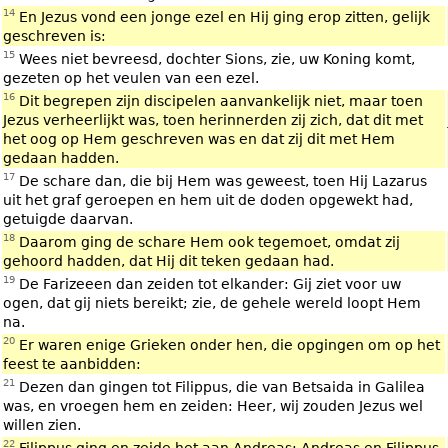
14
En Jezus vond een jonge ezel en Hij ging erop zitten, gelijk
geschreven is:
15
Wees niet bevreesd, dochter Sions, zie, uw Koning komt,
gezeten op het veulen van een ezel.
16
Dit begrepen zijn discipelen aanvankelijk niet, maar toen
Jezus verheerlijkt was, toen herinnerden zij zich, dat dit met
het oog op Hem geschreven was en dat zij dit met Hem
gedaan hadden.
17
De schare dan, die bij Hem was geweest, toen Hij Lazarus
uit het graf geroepen en hem uit de doden opgewekt had,
getuigde daarvan.
18
Daarom ging de schare Hem ook tegemoet, omdat zij
gehoord hadden, dat Hij dit teken gedaan had.
19
De Farizeeen dan zeiden tot elkander: Gij ziet voor uw
ogen, dat gij niets bereikt; zie, de gehele wereld loopt Hem
na.
20
Er waren enige Grieken onder hen, die opgingen om op het
feest te aanbidden:
21
Dezen dan gingen tot Filippus, die van Betsaida in Galilea
was, en vroegen hem en zeiden: Heer, wij zouden Jezus wel
willen zien.
22