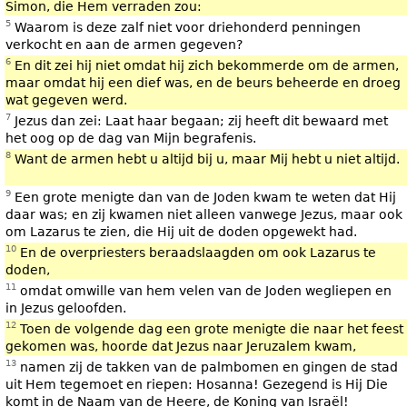
Simon, die Hem verraden zou:
5
Waarom is deze zalf niet voor driehonderd penningen
verkocht en aan de armen gegeven?
6
En dit zei hij niet omdat hij zich bekommerde om de armen,
maar omdat hij een dief was, en de beurs beheerde en droeg
wat gegeven werd.
7
Jezus dan zei: Laat haar begaan; zij heeft dit bewaard met
het oog op de dag van Mijn begrafenis.
8
Want de armen hebt u altijd bij u, maar Mij hebt u niet altijd.
9
Een grote menigte dan van de Joden kwam te weten dat Hij
daar was; en zij kwamen niet alleen vanwege Jezus, maar ook
om Lazarus te zien, die Hij uit de doden opgewekt had.
10
En de overpriesters beraadslaagden om ook Lazarus te
doden,
11
omdat omwille van hem velen van de Joden wegliepen en
in Jezus geloofden.
12
Toen de volgende dag een grote menigte die naar het feest
gekomen was, hoorde dat Jezus naar Jeruzalem kwam,
13
namen zij de takken van de palmbomen en gingen de stad
uit Hem tegemoet en riepen: Hosanna! Gezegend is Hij Die
komt in de Naam van de Heere, de Koning van Israël!