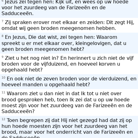
6
Jezus zei tegen hen: Kijk uit, en wees op uw hoede
voor het zuurdeeg van de Farizeeën en de
Sadduceeën.
7
Zij spraken erover met elkaar en zeiden: Dit zegt Hij,
omdat wij geen broden meegenomen hebben.
8
En Jezus, Die dat wist, zei tegen hen: Waarom
spreekt u er met elkaar over, kleingelovigen, dat u
geen broden meegenomen hebt?
9
Ziet u het nog niet in? En herinnert u zich niet de vijf
broden voor de vijfduizend, en hoeveel korven u
opgehaald hebt?
10
En ook niet de zeven broden voor de vierduizend, en
hoeveel manden u opgehaald hebt?
11
Waarom ziet u dan niet in dat Ik tot u niet over
brood gesproken heb, toen Ik zei dat u op uw hoede
moest zijn voor het zuurdeeg van de Farizeeën en de
Sadduceeën?
12
Toen begrepen zij dat Hij niet gezegd had dat zij op
hun hoede moesten zijn voor het zuurdeeg van het
brood, maar voor het onderricht van de Farizeeën en
de Sadduceeën.