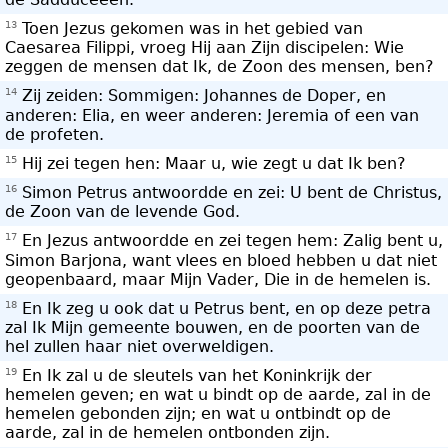
13
Toen Jezus gekomen was in het gebied van
Caesarea Filippi, vroeg Hij aan Zijn discipelen: Wie
zeggen de mensen dat Ik, de Zoon des mensen, ben?
14
Zij zeiden: Sommigen: Johannes de Doper, en
anderen: Elia, en weer anderen: Jeremia of een van
de profeten.
15
Hij zei tegen hen: Maar u, wie zegt u dat Ik ben?
16
Simon Petrus antwoordde en zei: U bent de Christus,
de Zoon van de levende God.
17
En Jezus antwoordde en zei tegen hem: Zalig bent u,
Simon Barjona, want vlees en bloed hebben u dat niet
geopenbaard, maar Mijn Vader, Die in de hemelen is.
18
En Ik zeg u ook dat u Petrus bent, en op deze petra
zal Ik Mijn gemeente bouwen, en de poorten van de
hel zullen haar niet overweldigen.
19
En Ik zal u de sleutels van het Koninkrijk der
hemelen geven; en wat u bindt op de aarde, zal in de
hemelen gebonden zijn; en wat u ontbindt op de
aarde, zal in de hemelen ontbonden zijn.