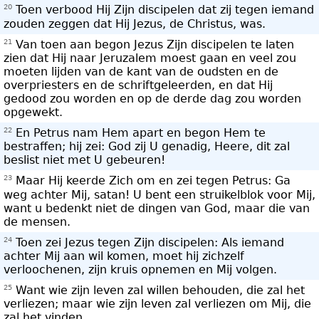
20
Toen verbood Hij Zijn discipelen dat zij tegen iemand
zouden zeggen dat Hij Jezus, de Christus, was.
21
Van toen aan begon Jezus Zijn discipelen te laten
zien dat Hij naar Jeruzalem moest gaan en veel zou
moeten lijden van de kant van de oudsten en de
overpriesters en de schriftgeleerden, en dat Hij
gedood zou worden en op de derde dag zou worden
opgewekt.
22
En Petrus nam Hem apart en begon Hem te
bestraffen; hij zei: God zij U genadig, Heere, dit zal
beslist niet met U gebeuren!
23
Maar Hij keerde Zich om en zei tegen Petrus: Ga
weg achter Mij, satan! U bent een struikelblok voor Mij,
want u bedenkt niet de dingen van God, maar die van
de mensen.
24
Toen zei Jezus tegen Zijn discipelen: Als iemand
achter Mij aan wil komen, moet hij zichzelf
verloochenen, zijn kruis opnemen en Mij volgen.
25
Want wie zijn leven zal willen behouden, die zal het
verliezen; maar wie zijn leven zal verliezen om Mij, die
zal het vinden.