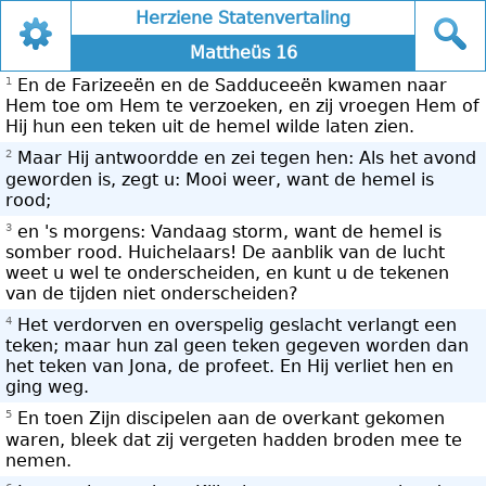
Herziene Statenvertaling
Mattheüs 16
1
En de Farizeeën en de Sadduceeën kwamen naar
Hem toe om Hem te verzoeken, en zij vroegen Hem of
Hij hun een teken uit de hemel wilde laten zien.
2
Maar Hij antwoordde en zei tegen hen: Als het avond
geworden is, zegt u: Mooi weer, want de hemel is
rood;
3
en 's morgens: Vandaag storm, want de hemel is
somber rood. Huichelaars! De aanblik van de lucht
weet u wel te onderscheiden, en kunt u de tekenen
van de tijden niet onderscheiden?
4
Het verdorven en overspelig geslacht verlangt een
teken; maar hun zal geen teken gegeven worden dan
het teken van Jona, de profeet. En Hij verliet hen en
ging weg.
5
En toen Zijn discipelen aan de overkant gekomen
waren, bleek dat zij vergeten hadden broden mee te
nemen.