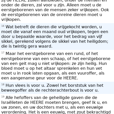
zij de HEERE zullen aanbieden, onder de mensen en
onder de dieren, zal voor u zijn. Alleen moet u de
eerstgeborenen van de mensen zeker vrijkopen. Ook
de eerstgeborenen van de onreine dieren moet u
vrijkopen.
16
Wat betreft de dieren die vrijgekocht worden, u
moet die vanaf een maand oud vrijkopen, tegen een
door u bepaalde waarde, voor het bedrag van vijf
sikkel, gerekend volgens de sikkel van het heiligdom;
die is twintig gera waard.
17
Maar het eerstgeborene van een rund, of het
eerstgeborene van een schaap, of het eerstgeborene
van een geit mag u niet vrijkopen: ze zijn heilig. Hun
bloed moet u op het altaar sprenkelen en hun vet
moet u in rook laten opgaan, als een vuuroffer, als
een aangename geur voor de HEERE.
18
Hun vlees is voor u. Zowel het borststuk van het
beweegoffer als de rechterachterbout is voor u.
19
Alle hefoffers van de geheiligde gaven die de
Israëlieten de HEERE moeten brengen, geef Ik u, en
uw zonen, en uw dochters met u, als een eeuwige
verordening. Het is een eeuwig, met zout bekrachtigd