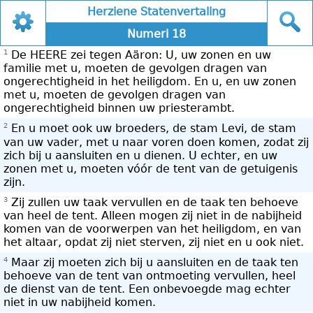
Herziene Statenvertaling
Numeri 18
1
De HEERE zei tegen Aäron: U, uw zonen en uw
familie met u, moeten de gevolgen dragen van
ongerechtigheid in het heiligdom. En u, en uw zonen
met u, moeten de gevolgen dragen van
ongerechtigheid binnen uw priesterambt.
2
En u moet ook uw broeders, de stam Levi, de stam
van uw vader, met u naar voren doen komen, zodat zij
zich bij u aansluiten en u dienen. U echter, en uw
zonen met u, moeten vóór de tent van de getuigenis
zijn.
3
Zij zullen uw taak vervullen en de taak ten behoeve
van heel de tent. Alleen mogen zij niet in de nabijheid
komen van de voorwerpen van het heiligdom, en van
het altaar, opdat zij niet sterven, zij niet en u ook niet.
4
Maar zij moeten zich bij u aansluiten en de taak ten
behoeve van de tent van ontmoeting vervullen, heel
de dienst van de tent. Een onbevoegde mag echter
niet in uw nabijheid komen.