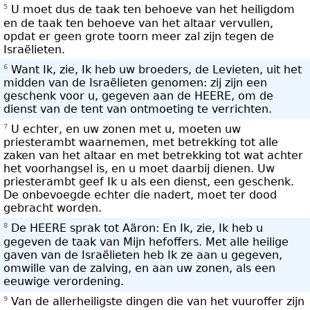
5
U moet dus de taak ten behoeve van het heiligdom
en de taak ten behoeve van het altaar vervullen,
opdat er geen grote toorn meer zal zijn tegen de
Israëlieten.
6
Want Ik, zie, Ik heb uw broeders, de Levieten, uit het
midden van de Israëlieten genomen: zij zijn een
geschenk voor u, gegeven aan de HEERE, om de
dienst van de tent van ontmoeting te verrichten.
7
U echter, en uw zonen met u, moeten uw
priesterambt waarnemen, met betrekking tot alle
zaken van het altaar en met betrekking tot wat achter
het voorhangsel is, en u moet daarbij dienen. Uw
priesterambt geef Ik u als een dienst, een geschenk.
De onbevoegde echter die nadert, moet ter dood
gebracht worden.
8
De HEERE sprak tot Aäron: En Ik, zie, Ik heb u
gegeven de taak van Mijn hefoffers. Met alle heilige
gaven van de Israëlieten heb Ik ze aan u gegeven,
omwille van de zalving, en aan uw zonen, als een
eeuwige verordening.
9
Van de allerheiligste dingen die van het vuuroffer zijn