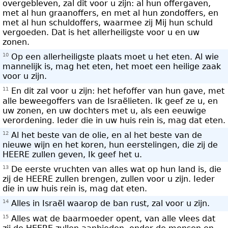
overgebleven, zal dit voor u zijn: al hun offergaven,
met al hun graanoffers, en met al hun zondoffers, en
met al hun schuldoffers, waarmee zij Mij hun schuld
vergoeden. Dat is het allerheiligste voor u en uw
zonen.
10
Op een allerheiligste plaats moet u het eten. Al wie
mannelijk is, mag het eten, het moet een heilige zaak
voor u zijn.
11
En dit zal voor u zijn: het hefoffer van hun gave, met
alle beweegoffers van de Israëlieten. Ik geef ze u, en
uw zonen, en uw dochters met u, als een eeuwige
verordening. Ieder die in uw huis rein is, mag dat eten.
12
Al het beste van de olie, en al het beste van de
nieuwe wijn en het koren, hun eerstelingen, die zij de
HEERE zullen geven, Ik geef het u.
13
De eerste vruchten van alles wat op hun land is, die
zij de HEERE zullen brengen, zullen voor u zijn. Ieder
die in uw huis rein is, mag dat eten.
14
Alles in Israël waarop de ban rust, zal voor u zijn.
15
Alles wat de baarmoeder opent, van alle vlees dat