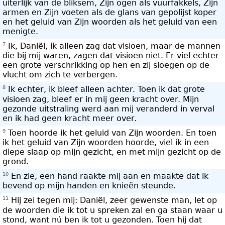
uiterlijk van de bliksem, Zijn ogen als vuurfakkels, Zijn
armen en Zijn voeten als de glans van gepolijst koper
en het geluid van Zijn woorden als het geluid van een
menigte.
7
Ik, Daniël, ik alleen zag dat visioen, maar de mannen
die bij mij waren, zagen dat visioen niet. Er viel echter
een grote verschrikking op hen en zij sloegen op de
vlucht om zich te verbergen.
8
Ik echter, ik bleef alleen achter. Toen ik dat grote
visioen zag, bleef er in mij geen kracht over. Mijn
gezonde uitstraling werd aan mij veranderd in verval
en ik had geen kracht meer over.
9
Toen hoorde ik het geluid van Zijn woorden. En toen
ik het geluid van Zijn woorden hoorde, viel ík in een
diepe slaap op mijn gezicht, en met mijn gezicht op de
grond.
10
En zie, een hand raakte mij aan en maakte dat ik
bevend op mijn handen en knieën steunde.
11
Hij zei tegen mij: Daniël, zeer gewenste man, let op
de woorden die ik tot u spreken zal en ga staan waar u
stond, want nú ben ik tot u gezonden. Toen hij dat