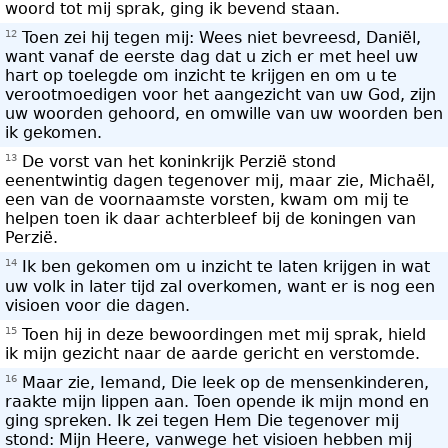
woord tot mij sprak, ging ik bevend staan.
12
Toen zei hij tegen mij: Wees niet bevreesd, Daniël,
want vanaf de eerste dag dat u zich er met heel uw
hart op toelegde om inzicht te krijgen en om u te
verootmoedigen voor het aangezicht van uw God, zijn
uw woorden gehoord, en omwille van uw woorden ben
ik gekomen.
13
De vorst van het koninkrijk Perzië stond
eenentwintig dagen tegenover mij, maar zie, Michaël,
een van de voornaamste vorsten, kwam om mij te
helpen toen ik daar achterbleef bij de koningen van
Perzië.
14
Ik ben gekomen om u inzicht te laten krijgen in wat
uw volk in later tijd zal overkomen, want er is nog een
visioen voor die dagen.
15
Toen hij in deze bewoordingen met mij sprak, hield
ik mijn gezicht naar de aarde gericht en verstomde.
16
Maar zie, Iemand, Die leek op de mensenkinderen,
raakte mijn lippen aan. Toen opende ik mijn mond en
ging spreken. Ik zei tegen Hem Die tegenover mij
stond: Mijn Heere, vanwege het visioen hebben mij