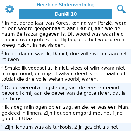
Herziene Statenvertaling
Daniël 10
1
In het derde jaar van Kores, koning van Perzië, werd
er een woord geopenbaard aan Daniël, aan wie de
naam Beltsazar gegeven is. Dit woord was waarheid
en ging over grote strijd. Hij begreep het woord en hij
kreeg inzicht in het visioen.
2
In die dagen was ik, Daniël, drie volle weken aan het
rouwen.
3
Smakelijk voedsel at ik niet, vlees of wijn kwam niet
in mijn mond, en mijzelf zalven deed ik helemaal niet,
totdat die drie volle weken voorbij waren.
4
Op de vierentwintigste dag van de eerste maand
bevond ik mij aan de oever van de grote rivier, dat is
de Tigris.
5
Ik sloeg mijn ogen op en zag, en zie, er was een Man,
gekleed in linnen, Zijn heupen omgord met het fijne
goud uit Ufaz.
6
Zijn lichaam was als turkoois, Zijn gezicht als het