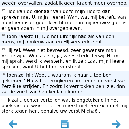
weeën overvallen, zodat ik geen kracht meer overheb.
17
Hoe kan de dienaar van deze mijn Heere dan
spreken met U, mijn Heere? Want wat mij betreft, van
nu af aan is er geen kracht meer in mij aanwezig en is
er geen adem in mij overgebleven.
18
Toen raakte Hij Die het uiterlijk had als van een
mens, mij opnieuw aan en Hij versterkte mij.
19
Hij zei: Wees niet bevreesd, zeer gewenste man!
Vrede zij u. Wees sterk, ja, wees sterk. Terwijl Hij met
mij sprak, werd ik versterkt en ik zei: Laat mijn Heere
spreken, want U hebt mij versterkt.
20
Toen zei hij: Weet u waarom ik naar u toe ben
gekomen? Nu zal ik terugkeren om tegen de vorst van
Perzië te strijden. En zodra ik vertrokken ben, zie, dan
zal de vorst van Griekenland komen.
21
Ik zal u echter vertellen wat is opgetekend in het
boek van de waarheid – al maakt niet één zich met mij
sterk tegen hen, behalve uw vorst Michaël.