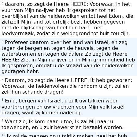
5
daarom, zo zegt de Heere HEERE: Voorwaar, in het
vuur van Mijn na-ijver heb Ik gesproken tot het
overblijfsel van de heidenvolken en tot heel Edom, die
zichzelf Mijn land tot erfelijk bezit hebben gegeven
met de blijdschap van heel hun hart, met
leedvermaak, zodat zijn weidegrond tot buit zou zijn.
6
Profeteer daarom over het land van Israël, en zeg
tegen de bergen en tegen de heuvels, tegen de
waterstromen en tegen de dalen: Zo zegt de Heere
HEERE: Zie, in Mijn na-ijver en in Mijn grimmigheid heb
Ik gesproken, omdat u de smaad van de heidenvolken
gedragen hebt.
7
Daarom, zo zegt de Heere HEERE: Ík heb gezworen:
Voorwaar, de heidenvolken die rondom u zijn, zullen
zelf hun schande dragen!
8
En u, bergen van Israël, u zult uw takken weer
voortbrengen en uw vruchten voor Mijn volk Israël
dragen, want zij komen naderbij.
9
Want zie, Ik kom naar u toe, Ik zal Mij naar u
toewenden, en u zult bewerkt en bezaaid worden.
10
Ik zal de mensen op u talrijk maken, heel het huis