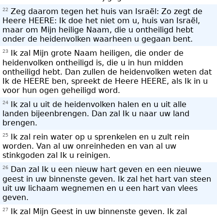
22
Zeg daarom tegen het huis van Israël: Zo zegt de
Heere HEERE: Ik doe het niet om u, huis van Israël,
maar om Mijn heilige Naam, die u ontheiligd hebt
onder de heidenvolken waarheen u gegaan bent.
23
Ik zal Mijn grote Naam heiligen, die onder de
heidenvolken ontheiligd is, die u in hun midden
ontheiligd hebt. Dan zullen de heidenvolken weten dat
Ik de HEERE ben, spreekt de Heere HEERE, als Ik in u
voor hun ogen geheiligd word.
24
Ik zal u uit de heidenvolken halen en u uit alle
landen bijeenbrengen. Dan zal Ik u naar uw land
brengen.
25
Ik zal rein water op u sprenkelen en u zult rein
worden. Van al uw onreinheden en van al uw
stinkgoden zal Ik u reinigen.
26
Dan zal Ik u een nieuw hart geven en een nieuwe
geest in uw binnenste geven. Ik zal het hart van steen
uit uw lichaam wegnemen en u een hart van vlees
geven.
27
Ik zal Mijn Geest in uw binnenste geven. Ik zal