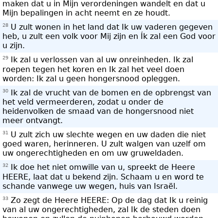
maken dat u in Mijn verordeningen wandelt en dat u
Mijn bepalingen in acht neemt en ze houdt.
28
U zult wonen in het land dat Ik uw vaderen gegeven
heb, u zult een volk voor Mij zijn en Ík zal een God voor
u zijn.
29
Ik zal u verlossen van al uw onreinheden. Ik zal
roepen tegen het koren en Ik zal het veel doen
worden: Ik zal u geen hongersnood opleggen.
30
Ik zal de vrucht van de bomen en de opbrengst van
het veld vermeerderen, zodat u onder de
heidenvolken de smaad van de hongersnood niet
meer ontvangt.
31
U zult zich uw slechte wegen en uw daden die niet
goed waren, herinneren. U zult walgen van uzelf om
uw ongerechtigheden en om uw gruweldaden.
32
Ik doe het niet omwille van u, spreekt de Heere
HEERE, laat dat u bekend zijn. Schaam u en word te
schande vanwege uw wegen, huis van Israël.
33
Zo zegt de Heere HEERE: Op de dag dat Ik u reinig
van al uw ongerechtigheden, zal Ik de steden doen