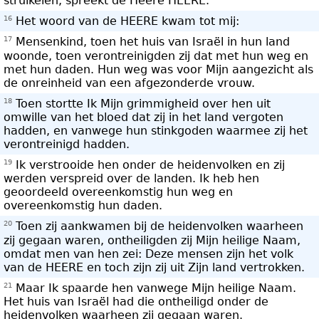
struikelen, spreekt de Heere HEERE.
16
Het woord van de HEERE kwam tot mij:
17
Mensenkind, toen het huis van Israël in hun land
woonde, toen verontreinigden zij dat met hun weg en
met hun daden. Hun weg was voor Mijn aangezicht als
de onreinheid van een afgezonderde vrouw.
18
Toen stortte Ik Mijn grimmigheid over hen uit
omwille van het bloed dat zij in het land vergoten
hadden, en vanwege hun stinkgoden waarmee zij het
verontreinigd hadden.
19
Ik verstrooide hen onder de heidenvolken en zij
werden verspreid over de landen. Ik heb hen
geoordeeld overeenkomstig hun weg en
overeenkomstig hun daden.
20
Toen zij aankwamen bij de heidenvolken waarheen
zij gegaan waren, ontheiligden zij Mijn heilige Naam,
omdat men van hen zei: Deze mensen zijn het volk
van de HEERE en toch zijn zij uit Zijn land vertrokken.
21
Maar Ik spaarde hen vanwege Mijn heilige Naam.
Het huis van Israël had die ontheiligd onder de
heidenvolken waarheen zij gegaan waren.