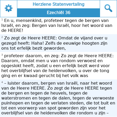
Herziene Statenvertaling
Ezechiël 36
1
En u, mensenkind, profeteer tegen de bergen van
Israël, en zeg: Bergen van Israël, hoor het woord van
de HEERE!
2
Zo zegt de Heere HEERE: Omdat de vijand over u
gezegd heeft: Haha! Zelfs de eeuwige hoogten zijn
ons tot erfelijk bezit geworden,
3
profeteer daarom, en zeg: Zo zegt de Heere HEERE:
Daarom, omdat men u van rondom verwoest en
opgeslokt heeft, zodat u een erfelijk bezit werd voor
het overblijfsel van de heidenvolken, u over de tong
ging en er kwaad gerucht bij het volk was
4
– luister daarom, bergen van Israël, naar het woord
van de Heere HEERE. Zo zegt de Heere HEERE tegen
de bergen en tegen de heuvels, tegen de
waterstromen en tegen de dalen, tegen de verwoeste
puinhopen en tegen de verlaten steden, die tot buit en
tot een voorwerp van spot geworden zijn voor het
overblijfsel van de heidenvolken die rondom u zijn –