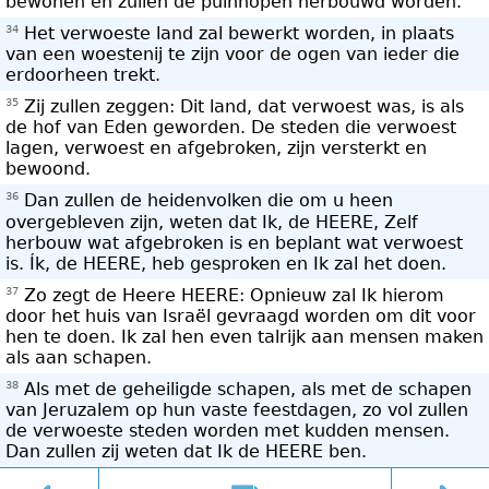
bewonen en zullen de puinhopen herbouwd worden.
34
Het verwoeste land zal bewerkt worden, in plaats
van een woestenij te zijn voor de ogen van ieder die
erdoorheen trekt.
35
Zij zullen zeggen: Dit land, dat verwoest was, is als
de hof van Eden geworden. De steden die verwoest
lagen, verwoest en afgebroken, zijn versterkt en
bewoond.
36
Dan zullen de heidenvolken die om u heen
overgebleven zijn, weten dat Ik, de HEERE, Zelf
herbouw wat afgebroken is en beplant wat verwoest
is. Ík, de HEERE, heb gesproken en Ik zal het doen.
37
Zo zegt de Heere HEERE: Opnieuw zal Ik hierom
door het huis van Israël gevraagd worden om dit voor
hen te doen. Ik zal hen even talrijk aan mensen maken
als aan schapen.
38
Als met de geheiligde schapen, als met de schapen
van Jeruzalem op hun vaste feestdagen, zo vol zullen
de verwoeste steden worden met kudden mensen.
Dan zullen zij weten dat Ik de HEERE ben.