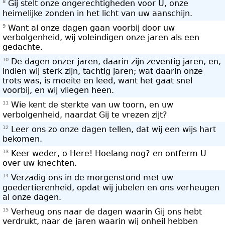
8
Gij stelt onze ongerechtigheden voor U, onze
heimelijke zonden in het licht van uw aanschijn.
9
Want al onze dagen gaan voorbij door uw
verbolgenheid, wij voleindigen onze jaren als een
gedachte.
10
De dagen onzer jaren, daarin zijn zeventig jaren, en,
indien wij sterk zijn, tachtig jaren; wat daarin onze
trots was, is moeite en leed, want het gaat snel
voorbij, en wij vliegen heen.
11
Wie kent de sterkte van uw toorn, en uw
verbolgenheid, naardat Gij te vrezen zijt?
12
Leer ons zo onze dagen tellen, dat wij een wijs hart
bekomen.
13
Keer weder, o Here! Hoelang nog? en ontferm U
over uw knechten.
14
Verzadig ons in de morgenstond met uw
goedertierenheid, opdat wij jubelen en ons verheugen
al onze dagen.
15
Verheug ons naar de dagen waarin Gij ons hebt
verdrukt, naar de jaren waarin wij onheil hebben