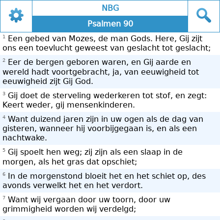
NBG
Psalmen 90
1
Een gebed van Mozes, de man Gods. Here, Gij zijt
ons een toevlucht geweest van geslacht tot geslacht;
2
Eer de bergen geboren waren, en Gij aarde en
wereld hadt voortgebracht, ja, van eeuwigheid tot
eeuwigheid zijt Gij God.
3
Gij doet de sterveling wederkeren tot stof, en zegt:
Keert weder, gij mensenkinderen.
4
Want duizend jaren zijn in uw ogen als de dag van
gisteren, wanneer hij voorbijgegaan is, en als een
nachtwake.
5
Gij spoelt hen weg; zij zijn als een slaap in de
morgen, als het gras dat opschiet;
6
In de morgenstond bloeit het en het schiet op, des
avonds verwelkt het en het verdort.
7
Want wij vergaan door uw toorn, door uw
grimmigheid worden wij verdelgd;